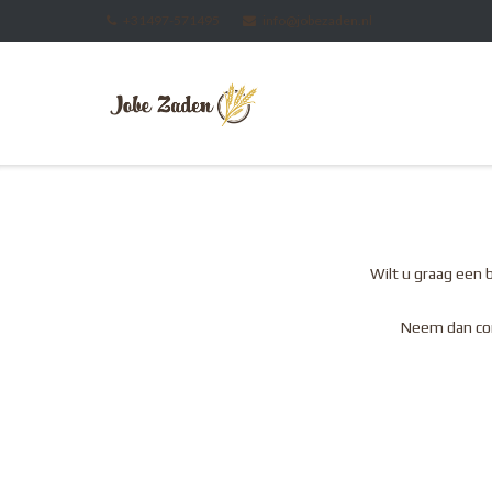
Ga
+31497-571495
info@jobezaden.nl
naar
de
inhoud
Wilt u graag een 
Neem dan con