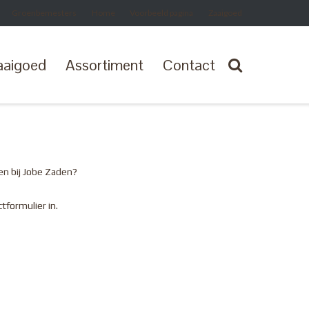
Groenbemesters
Home
Voorbeeld pagina
Zaaigoed
aaigoed
Assortiment
Contact
en bij Jobe Zaden?
tformulier in.